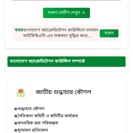
সকল নোটিশ দেখুন
খবর
বাংলাদেশ অ্যাক্রেডিটেশন কাউন্সিলে চলমান
সকল
আইকিউএসি-এর সক্ষমতা বৃদ্ধির জন্য
পেশাগত প্রশিক্ষণ কর্মসূচির অংশ হিসেবে
বিভিন্ন বিশ্ববিদ্যালয়ের আইকিউএসি-এর
পরিচালক ও অতিরিক্ত পরিচালকবৃন্দ এবং
বিএসি-এর প্রতিনিধি দলের গ্রিন ইউনিভার্সিটি
বাংলাদেশ অ্যাক্রেডিটেশন কাউন্সিল সম্পর্কে
অব বাংলাদেশ (GUB) পরিদর্শন।
জাতীয় শুদ্ধাচার কৌশল
শুদ্ধাচার কৌশল
নৈতিকতা কমিটি ও কমিটির কার্যক্রম
বাৎসরিক ক্রয় পরিকল্পনা
মূল্যায়ন প্রতিবেদন