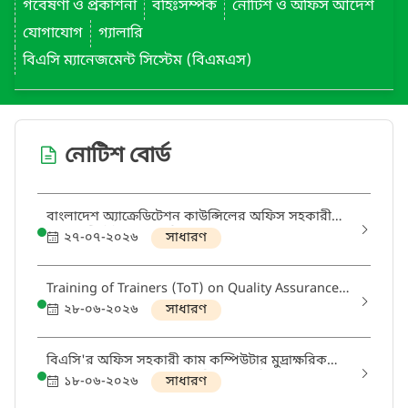
গবেষণা ও প্রকাশনা
বহিঃসম্পর্ক
নোটিশ ও অফিস আদেশ
যোগাযোগ
গ্যালারি
বিএসি ম্যানেজমেন্ট সিস্টেম (বিএমএস)
নোটিশ বোর্ড
বাংলাদেশ অ্যাক্রেডিটেশন কাউন্সিলের অফিস সহকারী
কাম-কম্পিউটার মুদ্রাক্ষরিক (গ্রেড-১৬) এর শূন্য পদে
২৭-০৭-২০২৬
সাধারণ
অপেক্ষমাণ তালিকা হতে নিয়োগ প্রদান।
Training of Trainers (ToT) on Quality Assurance
and Accreditation in Higher Education
২৮-০৬-২০২৬
সাধারণ
বিএসি'র অফিস সহকারী কাম কম্পিউটার মুদ্রাক্ষরিক
(গ্রেড-১৬) এর অপেক্ষমান তালিকা হতে নিয়োগ প্রদান
১৮-০৬-২০২৬
সাধারণ