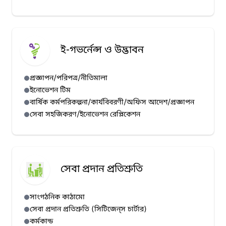
ই-গভর্নেন্স ও উদ্ভাবন
প্রজ্ঞাপন/পরিপত্র/নীতিমালা
ইনোভেশন টিম
বার্ষিক কর্মপরিকল্পনা/কার্যবিবরণী/অফিস আদেশ/প্রজ্ঞাপন
সেবা সহজিকরণ/ইনোভেশন রেপ্লিকেশন
সেবা প্রদান প্রতিশ্রুতি
সাংগঠনিক কাঠামো
সেবা প্রদান প্রতিশ্রুতি (সিটিজেন্‌স চার্টার)
কর্মকান্ড