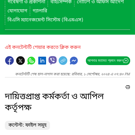
গবেষণা ও প্রকাশনা
বহিঃসম্পর্ক
নোটিশ ও অফিস আদেশ
যোগাযোগ
গ্যালারি
বিএসি ম্যানেজমেন্ট সিস্টেম (বিএমএস)
এই কনটেন্টটি শেয়ার করতে ক্লিক করুন
আপনার মতামত প্রদান করুন
কনটেন্টটি শেষ হাল-নাগাদ করা হয়েছে: রবিবার, ১ সেপ্টেম্বর, ২০২৪ এ ০৭:৪০ PM
দায়িত্তপ্রাপ্ত কর্মকর্তা ও আপিল
কর্তৃপক্ষ
কন্টেন্ট: ফাইল সমূহ