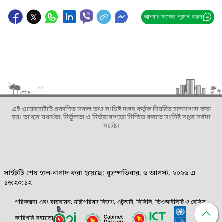
আপনার মতামত প্রদান করুন
এই ওয়েবসাইটে প্রকাশিত সকল তথ্য সংশ্লিষ্ট দপ্তর কর্তৃক নিয়মিত হালনাগাদ করা
হয়। তথ্যের যথার্থতা, নির্ভুলতা ও নির্ভরযোগ্যতা নিশ্চিত করতে সংশ্লিষ্ট দপ্তর সর্বদা
সচেষ্ট।
সাইটটি শেষ হাল-নাগাদ করা হয়েছে: বৃহস্পতিবার, ৬ আগস্ট, ২০২৬ এ
১৬:২০:১২
পরিকল্পনা এবং বাস্তবায়ন: মন্ত্রিপরিষদ বিভাগ, এটুআই, বিসিসি, ডিওআইসিটি ও বেসিস।
কারিগরি সহায়তা