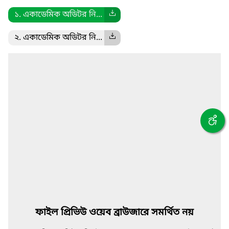
১. একাডেমিক অডিটর নি...
২. একাডেমিক অডিটর নি...
ফাইল প্রিভিউ ওয়েব ব্রাউজারে সমর্থিত নয়