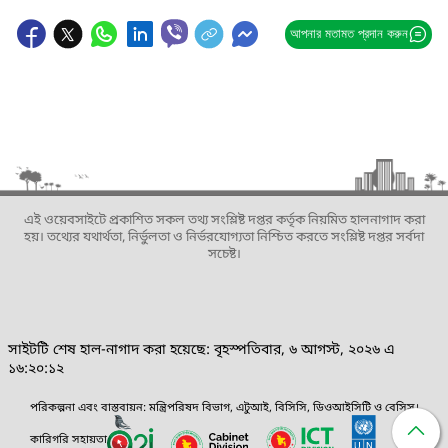
আপনার মতামত প্রদান করুন
এই ওয়েবসাইটে প্রকাশিত সকল তথ্য সংশ্লিষ্ট দপ্তর কর্তৃক নিয়মিত হালনাগাদ করা
হয়। তথ্যের যথার্থতা, নির্ভুলতা ও নির্ভরযোগ্যতা নিশ্চিত করতে সংশ্লিষ্ট দপ্তর সর্বদা
সচেষ্ট।
সাইটটি শেষ হাল-নাগাদ করা হয়েছে: বৃহস্পতিবার, ৬ আগস্ট, ২০২৬ এ
১৬:২০:১২
পরিকল্পনা এবং বাস্তবায়ন: মন্ত্রিপরিষদ বিভাগ, এটুআই, বিসিসি, ডিওআইসিটি ও বেসিস।
কারিগরি সহায়তা