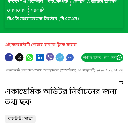
গবেষণা ও প্রকাশনা
বহিঃসম্পর্ক
নোটিশ ও অফিস আদেশ
যোগাযোগ
গ্যালারি
বিএসি ম্যানেজমেন্ট সিস্টেম (বিএমএস)
এই কনটেন্টটি শেয়ার করতে ক্লিক করুন
আপনার মতামত প্রদান করুন
কনটেন্টটি শেষ হাল-নাগাদ করা হয়েছে: বৃহস্পতিবার, ১৫ জানুয়ারী, ২০২৬ এ ১২:১৬ PM
একাডেমিক অডিটর নির্বাচনের জন্য
তথ্য ছক
কন্টেন্ট: পাতা