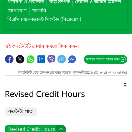
গবেষণা ও প্রকাশনা
বহিঃসম্পর্ক
নোটিশ ও অফিস আদেশ
যোগাযোগ
গ্যালারি
বিএসি ম্যানেজমেন্ট সিস্টেম (বিএমএস)
এই কনটেন্টটি শেয়ার করতে ক্লিক করুন
আপনার মতামত প্রদান করুন
কনটেন্টটি শেষ হাল-নাগাদ করা হয়েছে: বৃহস্পতিবার, ৯ মে, ২০২৪ এ ০৩:৩৪ PM
Revised Credit Hours
কন্টেন্ট: পাতা
Revised Credit Hours